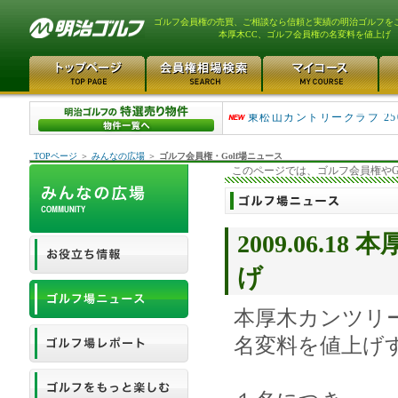
ゴルフ会員権の売買、ご相談なら信頼と実績の明治ゴルフを
本厚木CC、ゴルフ会員権の名変料を値上げ
平塚富士見カントリークラ..
東松山カントリークラブ 25
TOPページ
＞
みんなの広場
＞
ゴルフ会員権・Golf場ニュース
このページでは、ゴルフ会員権やG
2009.06.
げ
本厚木カンツリー
名変料を値上げ