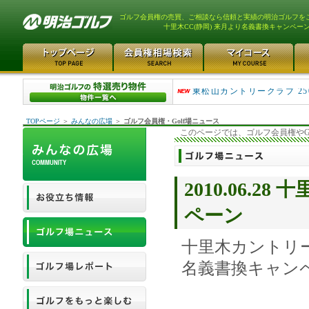
ゴルフ会員権の売買、ご相談なら信頼と実績の明治ゴルフを
十里木CC(静岡) 来月より名義書換キャンペー
平塚富士見カントリークラ..
東松山カントリークラブ 25
TOPページ
＞
みんなの広場
＞
ゴルフ会員権・Golf場ニュース
このページでは、ゴルフ会員権やG
2010.06.
ペーン
十里木カントリ
名義書換キャン