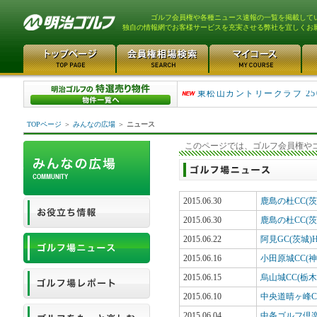
ゴルフ会員権や各種ニュース速報の一覧を掲載して
独自の情報網でお客様サービスを充実させる弊社を宜しくお
平塚富士見カントリークラ..
東松山カントリークラブ 25
TOPページ
＞
みんなの広場
＞
ニュース
このページでは、ゴルフ会員権や
2015.06.30
鹿島の杜CC(
2015.06.30
鹿島の杜CC(茨
2015.06.22
阿見GC(茨城
2015.06.16
小田原城CC(神
2015.06.15
烏山城CC(栃木
2015.06.10
中央道晴ヶ峰C
2015.06.04
中条ゴルフ倶楽部