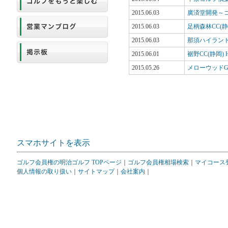
2015.06.03
廣済堂開発～
2015.06.03
足柄森林CC(静
2015.06.03
那須ハイランド
2015.06.01
裾野CC(静岡) 
2015.05.26
メローウッドG
スマホサイトを表示
ゴルフ会員権の明治ゴルフ TOPページ
｜
ゴルフ会員権相場検索
｜
マイコース
個人情報の取り扱い
｜
サイトマップ
｜
会社案内
｜