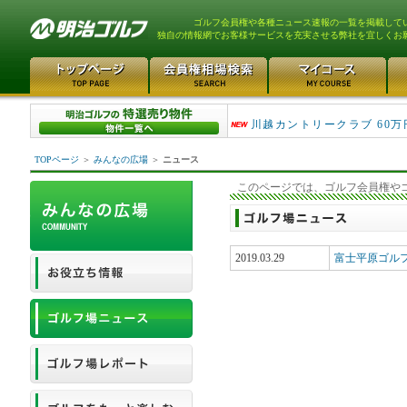
ゴルフ会員権や各種ニュース速報の一覧を掲載して
独自の情報網でお客様サービスを充実させる弊社を宜しくお
津久井湖ゴルフ倶楽部 80万
川越カントリークラブ 60万
TOPページ
＞
みんなの広場
＞
ニュース
このページでは、ゴルフ会員権や
2019.03.29
富士平原ゴル