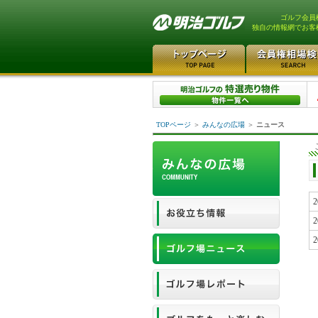
ゴルフ会員
独自の情報網でお客
TOPページ
＞
みんなの広場
＞
ニュース
2
2
2