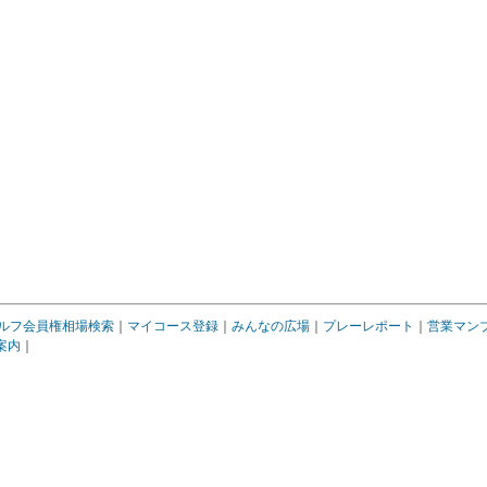
ルフ会員権相場検索
｜
マイコース登録
｜
みんなの広場
｜
プレーレポート
｜
営業マン
案内
｜