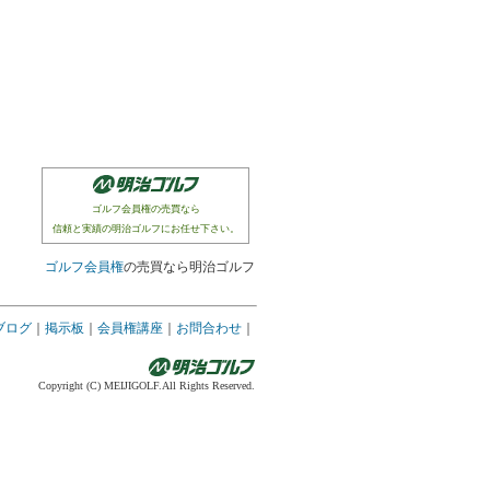
ゴルフ会員権の売買なら
信頼と実績の明治ゴルフにお任せ下さい。
ゴルフ会員権
の売買なら明治ゴルフ
ブログ
｜
掲示板
｜
会員権講座
｜
お問合わせ
｜
Copyright (C) MEIJIGOLF.All Rights Reserved.