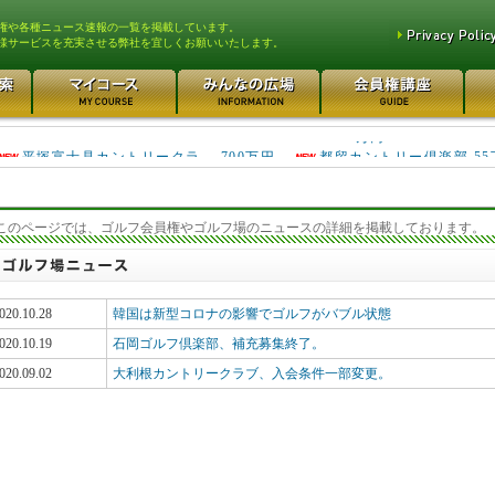
権や各種ニュース速報の一覧を掲載しています。
様サービスを充実させる弊社を宜しくお願いいたします。
東松山カントリークラブ 250万円
さいたま梨花カントリーク... 2
万円
平塚富士見カントリークラ... 700万円
都留カントリー倶楽部 55
3400万円
このページでは、ゴルフ会員権やゴルフ場のニュースの詳細を掲載しております。
020.10.28
韓国は新型コロナの影響でゴルフがバブル状態
020.10.19
石岡ゴルフ倶楽部、補充募集終了。
020.09.02
大利根カントリークラブ、入会条件一部変更。