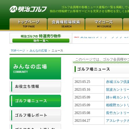
ゴルフ会員権や各種ニュース速報の一覧を掲載して
独自の情報網でお客様サービスを充実させる弊社を宜しくお
平塚富士見カントリークラ..
東松山カントリークラブ 25
TOPページ
＞
みんなの広場
＞
ニュース
このページでは、ゴルフ会員権や
2023.05.25
赤城ゴルフ倶
2023.05.16
筑波カントリ
2023.05.09
姉ヶ崎カント
2023.05.09
相模野カント
2023.05.08
長竹カントリ
2023.04.27
アスレチック