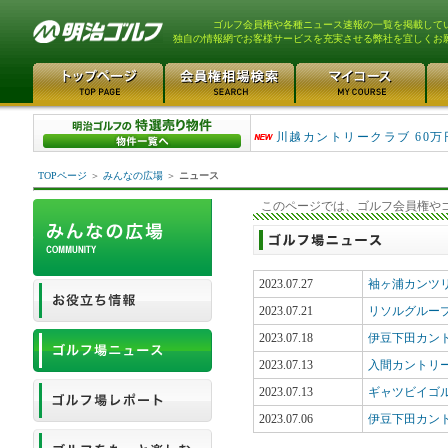
ゴルフ会員権や各種ニュース速報の一覧を掲載して
独自の情報網でお客様サービスを充実させる弊社を宜しくお
津久井湖ゴルフ倶楽部 80万
川越カントリークラブ 60万
TOPページ
＞
みんなの広場
＞
ニュース
このページでは、ゴルフ会員権や
2023.07.27
袖ヶ浦カンツリ
2023.07.21
リソルグルー
2023.07.18
伊豆下田カン
2023.07.13
入間カントリ
2023.07.13
ギャツビイゴ
2023.07.06
伊豆下田カン