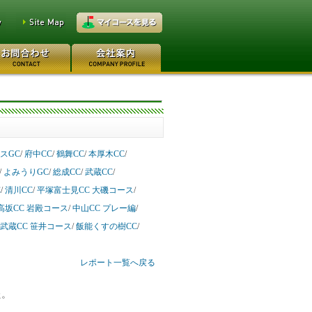
スGC
/
府中CC
/
鶴舞CC
/
本厚木CC
/
/
よみうりGC
/
総成CC
/
武蔵CC
/
C
/
清川CC
/
平塚富士見CC 大磯コース
/
高坂CC 岩殿コース
/
中山CC プレー編
/
武蔵CC 笹井コース
/
飯能くすの樹CC
/
レポート一覧へ戻る
た。