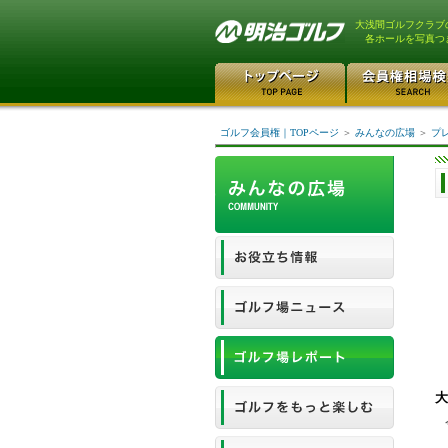
大浅間ゴルフクラブ
各ホールを写真つ
ゴルフ会員権｜TOPページ
＞
みんなの広場
＞
プ
大