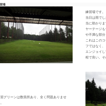
習場
練習場です。
当日は雨でし
当に助かりま
ヤーテージも
や不満な部分
これはこのコ
フではなく、
エンジョイし
程で良い。そ
練習グリーンは数箇所あり、全く問題ありませ
ん。