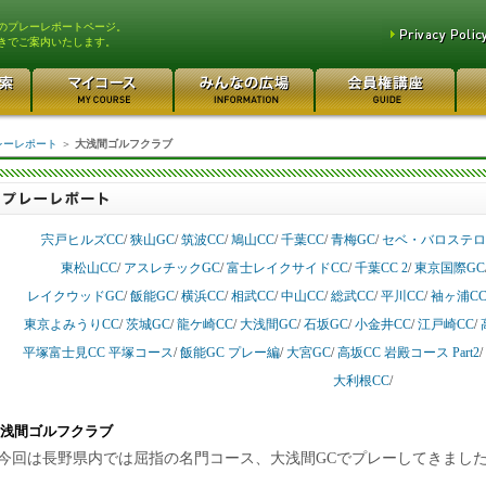
のプレーレポートページ。
きでご案内いたします。
レーレポート
＞
大浅間ゴルフクラブ
宍戸ヒルズCC
/
狭山GC
/
筑波CC
/
鳩山CC
/
千葉CC
/
青梅GC
/
セベ・バロステロ
東松山CC
/
アスレチックGC
/
富士レイクサイドCC
/
千葉CC 2
/
東京国際GC
レイクウッドGC
/
飯能GC
/
横浜CC
/
相武CC
/
中山CC
/
総武CC
/
平川CC
/
袖ヶ浦C
東京よみうりCC
/
茨城GC
/
龍ケ崎CC
/
大浅間GC
/
石坂GC
/
小金井CC
/
江戸崎CC
/
平塚富士見CC 平塚コース
/
飯能GC プレー編
/
大宮GC
/
高坂CC 岩殿コース Part2
/
大利根CC
/
浅間ゴルフクラブ
今回は長野県内では屈指の名門コース、大浅間GCでプレーしてきまし