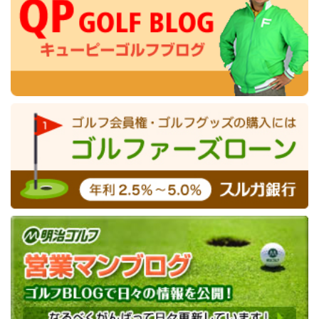
すが初めてのラウン...
石坂ゴルフ倶楽部の続きを
改定。
見る
2026-02-24
太平洋クラブ、名義変更期間延長。
2026-02-19
大利根CCの「平日会員新規募集」について
大浅間ゴルフクラブ
2026-02-18
浜野ゴルフクラブ女性会員の定員数増枠につい
今回は長野県内では屈指の名門コース、大浅間GC
て
でプレーしてきました。 プレーは７月の暑い時
2026-02-13
リバーサイドフェニックスGCのプレミアム会員
期。 避暑地でのゴルフは滝の様に流れる汗と、不
様の制度変更および一部サービスを変更
快感に包まれた高い...
大浅間ゴルフクラブの続き
2026-02-05
天城高原Gコースの一時休場について
を見る
2026-02-04
大宮CCの年会費改定について
龍ケ崎カントリー倶楽部
2026-01-28
唐沢GCの年会費改定について
今回は井上誠一の名作と言われる龍ケ崎CCでプレ
2026-01-27
房総カントリークラブ、名義書換料減額キャン
ーしてきました。 龍ケ崎CCと言えば個人的に脳裏
ペーン終了。
に焼きついて忘れられないシーンがあります。 日
2026-01-21
カントリークラブ ザ・レイクスの名義変更料改
本オープンでのジ...
龍ケ崎カントリー倶楽部の続
定について
きを見る
2026-01-16
大富士ゴルフ場の年会費改定について
茨城ゴルフ倶楽部
2026-01-14
利根GCの名義書換停止について
2026-01-09
桜ヶ丘CCの平日会員名義書換料改定について
今日は茨城GCの東コースでプレーしてきました。
2026-01-09
船橋CCの名義書換再開について
今年で歴史は50年。来年は東コースで日本OP開
催。 これまで男女のトーナメントで数々のドラマ
2026-01-09
船橋CCの年会費改定について