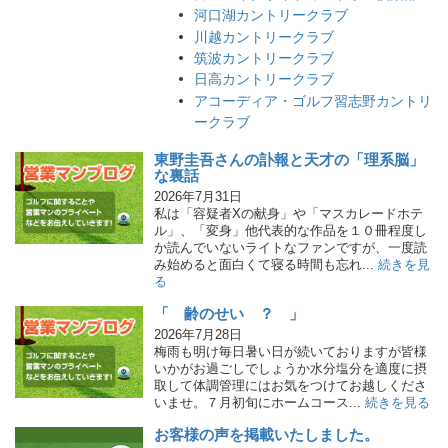
河口湖カントリークラブ
川越カントリークラブ
筑波カントリークラブ
日高カントリークラブ
アコーディア・ゴルフ習志野カントリ
ークラブ
東野圭吾さんの訃報と天才の「理系脳」
な裏話
2026年7月31日
私は「容疑者Xの献身」や「マスカレードホテ
ル」、「変身」他代表的な作品を１０冊程度し
か読んでいないライトなファンですが、一度読
み始めると面白くて寝る時間も忘れ...
続きを見
る
「 齢のせい ？ 」
2026年7月28日
梅雨も明け毎日暑い日が続いておりますが皆様
いかがお過ごしでしょうか水分塩分を適度に摂
取して体調管理にはお気をつけてお越しくださ
いませ。７月初旬にホームコース...
続きを見る
お客様の声を掲載いたしました。