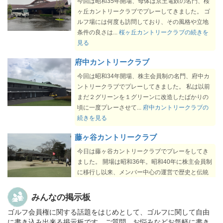
今回は昭和35年開場、母体は京王電鉄の名門、桜
2026-07-08
あららぎCC経営会社の民事再生手続開始申請に
ヶ丘カントリークラブでプレーしてきました。 ゴ
ついて
ルフ場には何度も訪問しており、その風格や立地
2026-07-06
大洗ゴルフ倶楽部、名義書換料及び年会費改
条件の良さは...
桜ヶ丘カントリークラブの続きを
定。
見る
2026-07-06
石坂ゴルフ倶楽部、年会費改定。
2026-07-03
太平洋クラブの新規会員募集等について
府中カントリークラブ
2026-07-03
太平洋クラブの年会費改定について
今回は昭和34年開場、株主会員制の名門、府中カ
2026-07-03
太平洋アソシエイツの年会費改定について
ントリークラブでプレーしてきました。 私は以前
まだ２グリーンを１グリーンに改造したばかりの
2026-07-03
太平洋クラブの名義変更料について
頃に一度プレーさせて...
府中カントリークラブの
2026-07-03
太平洋アソシエイツの名義変更料について
続きを見る
2026-07-03
真名CCの第9期会員権募集について
2026-06-26
鶴舞CCの正会員募集について
藤ヶ谷カントリークラブ
2026-06-26
日本CCの週日会員新規募集(縁故募集)について
今日は藤ヶ谷カントリークラブでプレーをしてき
2026-06-26
CCグリーンバレイの会員入会促進キャンペーン
ました。 開場は昭和36年。昭和40年に株主会員制
期間延長について
に移行し以来、メンバー中心の運営で歴史と伝統
2026-06-26
白河高原CCの正会員募集に伴う名義書換停止に
を築き上げてきた隠...
藤ヶ谷カントリークラブの
ついて
続きを見る
みんなの掲示板
2026-06-24
上総富士GCの年会費改定について
ゴルフ会員権に関する話題をはじめとして、ゴルフに関して自由
メイプルポイントゴルフクラブ
2026-06-24
上総富士GCの入会条件一部変更について
に書き込み出来る掲示板です。ご質問、お悩みなどお気軽に書き