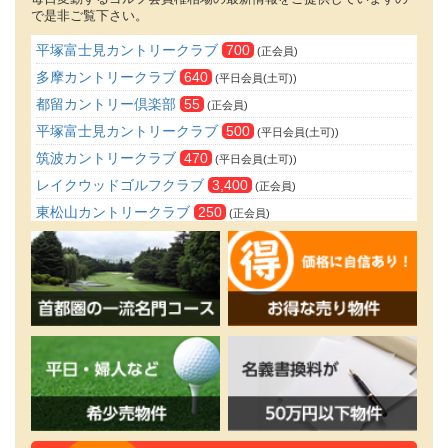
で是非ご覧下さい。
平塚富士見カントリークラブ
700
(正会員)
多摩カントリークラブ
640
(平日会員(土可))
都留カントリー倶楽部
55
(正会員)
平塚富士見カントリークラブ
500
(平日会員(土可))
筑波カントリークラブ
470
(平日会員(土可))
レイクウッドゴルフクラブ
3,400
(正会員)
東松山カントリークラブ
250
(正会員)
さいたま梨花カントリークラブ
20
(正会員)
日本カントリークラブ
170
(正会員)
高坂カントリークラブ
160
(正会員)
成田ヒルズカントリークラブ
130
(婦人正会員)
成田ヒルズカントリークラブ
100
(正会員)
狭山ゴルフ・クラブ
100
(平日会員(土可))
津久井湖ゴルフ倶楽部
80
(正会員)
鴻巣カントリークラブ
70
(正会員)