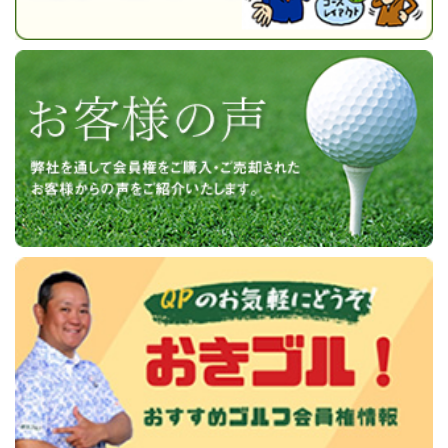
高坂カントリークラブ 岩殿コースレポー
ト Part2
2026-04-15
ザ ナショナルCC 埼玉の名義書換受付期間延長
について
今日は高坂CC（岩殿コース）でプレーしてきまし
2026-04-15
ザ ナショナルCC 千葉の名義書換受付期間延長
た。 前回もレポートアップをした岩殿コースです
について
が前回はBグリーン、今回はAグリーンでのプレー
になります。そ...
高坂カントリークラブ 岩殿コー
2026-04-09
長竹CCの正会員名義書換停止について
スレポート Part2の続きを見る
2026-04-09
長竹CCの正会員新規募集について
2026-04-09
大利根CCの名義書換料一部改定について
大宮ゴルフコース場レポート
2026-04-02
東京国際ゴルフ倶楽部、名義書換料改定。
大宮ゴルフコースのラウンドレポートを今回担当
2026-04-01
太平洋クラブ正会員 名義変更期間延長のご案内
するIkechanです。初めてのレポートですが、少し
2026-04-01
真名CCの名義書換再開について
でも皆様のホームコース選びのご参考になれば、
2026-04-01
ロイヤルスターGCの正会員募集金額改定につい
と思っております。 ...
大宮ゴルフコース場レポー
て
トの続きを見る
2026-04-01
ロイヤルスターGCの名義書換料改定について
飯能ゴルフクラブ 懇親ゴルフ大会レポー
2026-03-27
富士小山GCの会員相互優待利用提携契約締結に
ト
ついて
週間天気予報が出る、1週間前から毎日天気予報が
2026-03-26
東京五日市CCの『家族優待制度』ならびに『家
気になってチェックしていましたが、曇りマーク
族割引制度』について
に雨マークが混じり始め気をもんでいました。前
2026-03-26
烏山城CCの年会費改定について
日の天気予報では大雨に...
飯能ゴルフクラブ 懇親