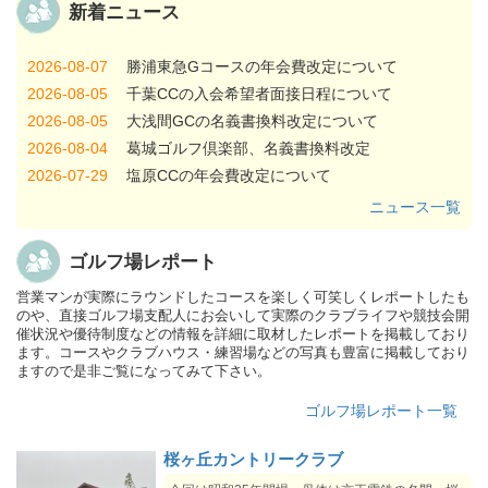
新着ニュース
2026-08-07
勝浦東急Gコースの年会費改定について
2026-08-05
千葉CCの入会希望者面接日程について
2026-08-05
大浅間GCの名義書換料改定について
2026-08-04
葛城ゴルフ倶楽部、名義書換料改定
2026-07-29
塩原CCの年会費改定について
2026-07-29
カレドニアン・GCの年会費改定について
ニュース一覧
2026-07-29
鹿沼CCの『複数入会キャンペーン』について
2026-07-24
JGM笠間GCの正会員年会費改定について
ゴルフ場レポート
2026-07-23
江戸﨑CCの年会費改定について
営業マンが実際にラウンドしたコースを楽しく可笑しくレポートしたも
2026-07-23
風月CCの名義書換停止について
のや、直接ゴルフ場支配人にお会いして実際のクラブライフや競技会開
催状況や優待制度などの情報を詳細に取材したレポートを掲載しており
2026-07-22
桜ヶ丘CCの入会条件の一部変更について
ます。コースやクラブハウス・練習場などの写真も豊富に掲載しており
2026-07-22
武蔵野GCの年会費改定について
ますので是非ご覧になってみて下さい。
2026-07-22
姉ヶ崎CCのロッカールーム全面改修工事につい
ゴルフ場レポート一覧
て
2026-07-15
中津川CCの年会費改定について
桜ヶ丘カントリークラブ
2026-07-15
塩山CCの名義書換料改定について