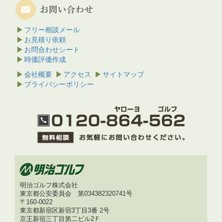
良く、都内から気軽にプレー出来る環境にありま
す。 しかし東京...
相武カントリークラブの続きを
フリー相談メール
見る
お見積り依頼
横浜カントリークラブ
お問合わせシート
時価評価作成
今日は横浜CCの東コースでプレーしてきました。
会社概要
アクセス
サイトマップ
歴史は50年。来年は西コースで日本女子オープン
プライバシーポリシー
開催が決まっています。 東コース改造も大変なコ
ストと時間を要し...
横浜カントリークラブの続き
を見る
飯能ゴルフクラブ 安達義一支配人と対
談
【明治ゴルフ】 支配人いつも大変お世話になって
います。先ほど名物ホールのアウトの1番・８番と
インの10番・15番を拝見させていただきました。
コース全体がフラッ...
飯能ゴルフクラブ 安達義
明治ゴルフ株式会社
一支配人と対談の続きを見る
東京都公安委員会 第034382320741号
〒160-0022
レイクウッドゴルフクラブ
東京都新宿区新宿3丁目3番 2号
京王新宿三丁目第二ビル2Ｆ
今日はレイクウッドゴルフクラブでプレーしまし