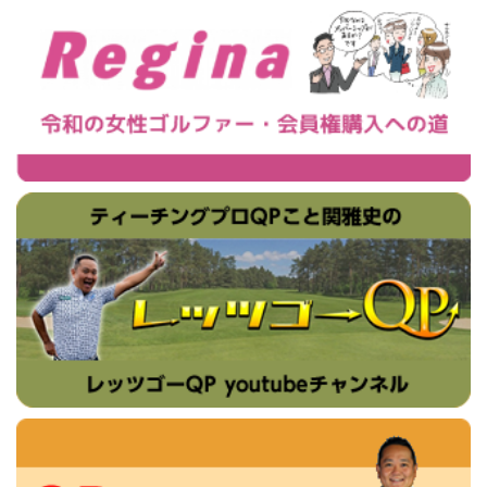
素通りしていたので非常...
高坂カントリークラブ
2026-03-05
ローレルバレイCCの年会費改定について
岩殿コースの続きを見る
2026-03-05
出島GCの年会費改定について
江戸崎カントリー倶楽部
2026-03-04
大秦野CCの年会費改定について
今日は江戸崎CCでプレーしてきました。 江戸崎Ｃ
2026-03-04
岡部チサンCCの年会費改定について
Ｃは今から20年以上前、27Ｈの時（当事は東、
2026-03-04
富貴GCの年会費改定について
西、南）27Ｈプレーさせて頂きました。 当時は今
2026-03-04
クリアビューGC&Hの年会費改定について
よりも若く（当たり...
江戸崎カントリー倶楽部の
2026-03-04
CCザ・レイクスの年会費改定について
続きを見る
2026-03-04
扶桑CCの年会費改定について
小金井カントリー倶楽部
2026-03-04
美浦GCの年会費改定について
今回は名門の中の名門、小金井ＣＣでプレーして
2026-03-04
プレステージCCの年会費改定について
きました。 都内の閑静な住宅地にこの様な素晴ら
2026-03-04
PGM富岡CCサウスコースの年会費改定について
しいゴルフ場が存在する事。それだけでも価値が
2026-03-04
PGM富岡CCノースコースの年会費改定について
高い中、コースそし...
小金井カントリー倶楽部の
2026-02-27
猿島CCの年会費改定について
続きを見る
2026-02-27
アゼリアヒルズCCの年会費改定について
石坂ゴルフ倶楽部
2026-02-27
津久井湖ゴルフ俱楽部の紹介者について
本日は、お客様のＴ・Ｋ社長のコンペに参加する
2026-02-24
入間カントリー倶楽部、名義書換再開、名義書
ことになり「石坂ゴルフクラブ」へやってきまし
換料改定。
た！ クラブハウスまでは何度か来たことがありま
2026-02-24
多摩カントリークラブ、同一法人内名義書換料