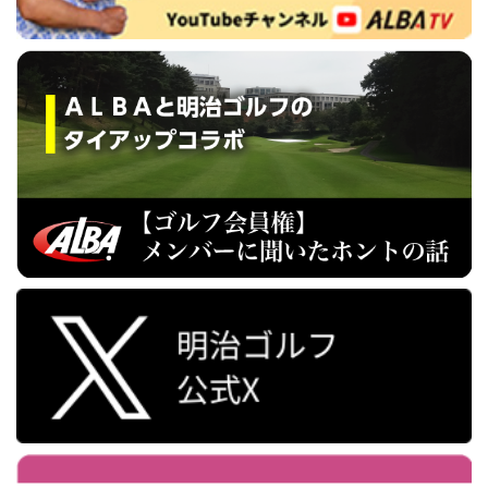
2026-03-26
烏山城CCの正会員募集について
ゴルフ大会レポートの続きを見る
2026-03-25
藤枝GCの名義書換料等改定について
平塚富士見カントリークラブ 平塚コー
2026-03-25
北武蔵CCの正会員募集金額改定について
ス
2026-03-25
北武蔵CCの正会員名義書換料改定について
快晴の中、お客様のコンペ参加の為、自宅大宮よ
2026-03-25
湘南シーサイドCCの年会費改定について
り秦野中井ＩＣに向かいます！ このコンペは年に
2026-03-25
糸魚川CCの名義書換料減額期間延長について
２回ですが、主催のＴ．Ｓ社長とはもう十数年の
お付き合いをさせてい...
平塚富士見カントリーク
2026-03-25
上野原CCの名義書換停止期間延長について
ラブ 平塚コースの続きを見る
2026-03-12
さいたま梨花CCの年会費改定について
2026-03-11
鎌ヶ谷CCの譲渡書類一部変更について
中山カントリークラブ プレー編
2026-03-11
鎌ヶ谷CCの法人取扱変更について
【基本情報】 昭和36年開場 18ホール 6904ｙ
2026-03-11
相良CCの年会費改定について
P72 コースレート 72.6 経営会社 株式会社中山
2026-03-11
三木の里CCの年会費改定について
カントリークラブ 総武都市グループ 系列コース
2026-03-11
高麗川CCの正会員補充募集入会金改定について
武蔵野ゴルフクラ...
中山カントリークラブ プレ
ー編の続きを見る
2026-03-11
高麗川CCの名義書換料等改定について
2026-03-11
杉ノ郷CCの『名義書換料の預託金相殺制度』延
高坂カントリークラブ 岩殿コース
長について
今日は、知人のコンペで高坂カントリークラブ岩
2026-03-05
中央都留CCの年会費改定について
殿コースでのラウンドです。いつもホームコース
2026-03-05
中央道晴ヶ峰CCの年会費改定について
へ通っていますが高坂カントリーの入り口付近を
2026-03-05
パーシモンCCの年会費改定について