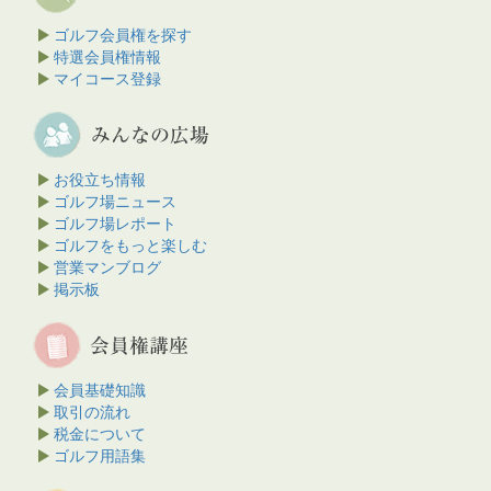
る
ゴルフ会員権を探す
総武カントリークラブ 金瀬支配人と対
特選会員権情報
談（平成２３年９月２０日）
マイコース登録
クラブハウス 【明治ゴルフ】 いつもお世話さまで
す。クラブハウスをリニューアル中とお聞きして
おりましたが、素晴らしいクラブハウスですね。
【支 配...
総武カントリークラブ 金瀬支配人と
お役立ち情報
対談（平成２３年９月２０日）の続きを見る
ゴルフ場ニュース
ゴルフ場レポート
中山カントリークラブ 古池支配人と対
ゴルフをもっと楽しむ
談(平成２３年９月１３日)
営業マンブログ
『関東屈指のレイアウト』 アクセスは、都心から
掲示板
僅か１時間足らずで到着、名物の吊橋を渡るとそ
こはパノラマのような広々としたフェアウェイが
待ち受け、いやがお...
中山カントリークラブ 古
池支配人と対談(平成２３年９月１３日)の続きを見
会員基礎知識
る
取引の流れ
税金について
相武カントリークラブ
ゴルフ用語集
今日は相武CCでプレーしてきました。 歴史はまも
なく50年。東京都内のゴルフ場と言う事で立地も