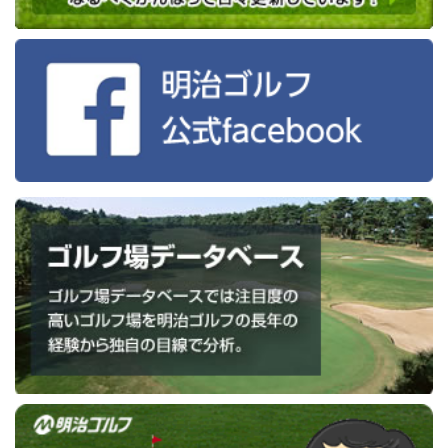
を生み出した素晴ら...
茨城ゴルフ倶楽部の続きを
2026-01-09
船橋CCの「週日会員」新設について
見る
2026-01-06
中伊豆グリーンクラブの正会員募集について
2026-01-06
清川CC入会条件の一部を変更
東京よみうりカントリークラブ
今日は東京よみうりCCでプレーしてきました。 東
京よみうりＣＣと言えば、男子トーナメント最終
戦ＪＴカップでおなじみです。 特に最終ホールの
18番ショートホ...
東京よみうりカントリークラブ
の続きを見る
平塚富士見カントリークラブ
今回は神奈川県の平塚富士見カントリークラブへ
行ってきました。 昭和37年の開場で来年（平成24
年）に50周年を迎える歴史ある名門コースです。
大磯コースは今年の7...
平塚富士見カントリークラ
ブの続きを見る
清川カントリークラブ 成尾支配人と対
談（平成２３年１０月２５日）
【コースガイド】 Ｊ．ニクラウス氏の理念に基づ
き、アウトコース・インコースがそれぞれ林間コ