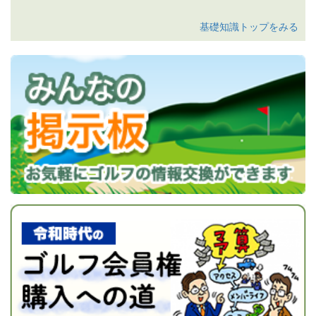
2026-05-18
富士カントリークラブ、名義書換料改定。
今日は大利根カントリークラブでプレーをしてき
2026-05-15
富士CCの正会員募集継続について
ました。 昭和34年設立、設計は名匠井上誠一、そ
基礎知識トップをみる
2026-05-13
太平洋クラブの新規会員権販売開始について
して数多くのトーナメントを開催してきた伝統と
歴史有る本格的...
大利根カントリークラブレポー
2026-05-13
静岡カントリー島田Gコースの名義書換再開なら
びに名義書換料改定について
トの続きを見る
2026-05-13
相模野CCの会員種別取扱変更について
飯能くすの樹カントリー倶楽部レポート
2026-05-11
大宮ゴルフコース、入会条件一部変更。
今日は「飯能くすの樹カントリー倶楽部」でプレ
2026-05-11
平塚富士見カントリークラブ、名義書換料改
ーをしてきました。 平成７年開場で、ゴルフ場と
定。
しては比較的新しいコースだと思いますが、２０
2026-05-11
レイクウッドゴルフクラブ、名義書換料改定。
年経過して木も大き...
飯能くすの樹カントリー倶
2026-05-11
神奈川カントリークラブ(名義書換停止中)平日メ
楽部レポートの続きを見る
ンバー料金引き下げ。
武蔵カントリークラブ 笹井コースレポー
2026-05-08
太平洋クラブのゴルフ場経営権取得について
ト
2026-05-01
紫カントリークラブ あやめコース、名義書換料
今日は埼玉県の名門！ 武蔵カントリークラブ笹
及び再発行手数料改定。
井コースです！！ 笹井コースは約10年ぶりになり
2026-04-30
カレドニアン・GCの正会員一般譲渡名義書換料
ますが、平日でも会員様の紹介がないとプレーが
期間限定減額について
できないのは当たり前...
武蔵カントリークラブ 笹
2026-04-28
東京国際ゴルフ倶楽部、名義書換申請受付期間
井コースレポートの続きを見る
変更及び追加面接実施。
2026-04-28
北の杜カントリー倶楽部、年会費改定。