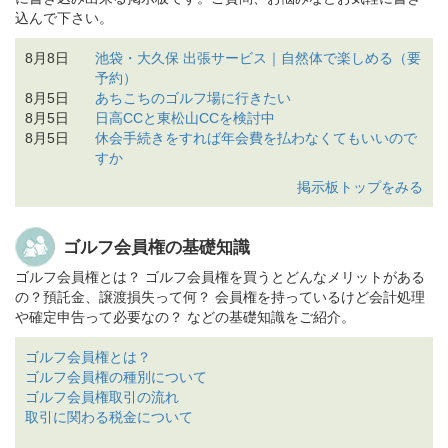
今回はメイプルポイントＧＣでプレーしてきまし
2026-06-24
真名CCの名義書換停止について
込んで下さい。
た。 開場はバブルが崩壊した時期の平成６年。し
2026-06-24
長竹CCの正会員補充募集について
かしそのハウス他、全ての造りが非常に分かりや
8月8日
池袋・大久保 出張サービス｜自然体で楽しめる（要
2026-06-24
長竹CCの名義書換料改定について
すく言えば「ゴージャ...
メイプルポイントゴルフ
予約）
2026-06-22
白河高原カントリークラブ、正会員募集。
クラブの続きを見る
8月5日
あちこちのゴルフ場に行きたい
2026-06-22
サザンクロスカントリークラブ、名義変更時費
8月5日
日高CCと東松山CCを検討中
太平洋クラブ成田コース
用改定。
8月5日
休会手続きをすれば年会費を払わなくてもいいので
すか
今日は、千葉県のN社長のプライベートコンペに参
2026-06-19
箱根CCの年会費改定について
7月25日
皆さまの研修会について教えてください
加させていただくということで、３月から名義書
2026-06-19
箱根CCの入会条件一部変更について
掲示板トップをみる
換えを開始した太平洋クラブの成田コースにやっ
2026-06-19
白帆CCの会員資格保証預かり金充当制度一部変
て参りました。 東関道の...
太平洋クラブ成田コー
更について
スの続きを見る
ゴルフ会員権の基礎知識
2026-06-18
東我孫子CCの年会費改定について
ゴルフ会員権とは？ ゴルフ会員権を買うとどんなメリットがある
2026-06-15
太平洋クラブ、名義変更受付終了。
多摩カントリークラブ
の？預託金、譲渡損失って何？ 会員権を持っているけど会計処理
2026-06-15
鹿沼プレミアゴルフ倶楽部、経営会社変更。
今回は「多摩カントリークラブ」のプレーレポー
や確定申告って必要なの？ などの基礎知識をご紹介。
2026-06-03
大利根CCの「平日会員追加募集」について
トです。 立地条が抜群な多摩カントリークラブで
すが、都内のコースと言えばアップダウンがきつ
2026-06-03
サンヒルズCCの「預託金充当制度」導入につい
ゴルフ会員権とは？
い・・・がネックです...
多摩カントリークラブの
て
ゴルフ会員権の種別について
続きを見る
ゴルフ会員権取引の流れ
2026-05-27
白帆CCの名義書換料改定について
取引に関わる税金について
2026-05-20
白河メドウGCの名義書換料改定について
大利根カントリークラブレポート