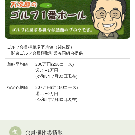
ースタイプと丘陵コースタイプとに趣を変えた１
８ホールが展開さ...
清川カントリークラブ 成尾
支配人と対談（平成２３年１０月２５日）の続き
を見る
袖ヶ浦カンツリークラブ 長谷部部長と
対談（平成２３年１０月１１日）
ゴルフ会員権相場平均値（関東圏）
〈袖ヶ浦コース〉 関東屈指と称される袖ヶ浦コー
（関東ゴルフ会員権取引業協同組合提供）
スは、毎年、秋に開催されるブリヂストンオープ
ンの舞台としても良く知られているコース。豊富
単純平均値
230万円(268コース)
な林でセパレート...
袖ヶ浦カンツリークラブ 長
週比 +1万円
谷部部長と対談（平成２３年１０月１１日）の続
(令和8年7月30日現在)
きを見る
指定銘柄値
307万円(約150コース)
平川カントリークラブ 近藤支配人と対
週比 ±0万円
談（平成２３年１０月４日）
(令和8年7月30日現在)
クラブハウス 『コース紹介』 平川CCは千葉市の
郊外の広大な林間に美しく展開しています。 すべ
てのホールを、杉や樫などの林でセパレート。 広
くフラットなフ...
平川カントリークラブ 近藤支
配人と対談（平成２３年１０月４日）の続きを見