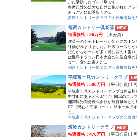
川に隣接したゴルフ場です。
多摩丘陵の雄大な自然に抱かれたクラ
追うごとに四季折々の...
多摩カントリークラブの会員権情報を
都留カントリー倶楽部
NEW
特選価格：55万円
（正会員）
洋菓子のシャトレーゼが新たにスポン
評価が高まりました。丘陵コースなが
だらかなホールが多く特に西の１番ロ
は世界ドラコン日本大会の決勝会場の
ます。変化に富んだ...
都留カントリー倶楽部の会員権情報を
平塚富士見カントリークラブ
NE
特選価格：500万円
（平日会員(土可
平塚富士見カントリークラブは神奈川
中井町にある昭和37年7月開場のゴル
湘南観光開発株式会社が経営母体とな
CC（現在の平塚コース）18ホールで
ま...
平塚富士見カントリークラブの会員権
筑波カントリークラブ
NEW
特選価格：470万円
（平日会員(土可