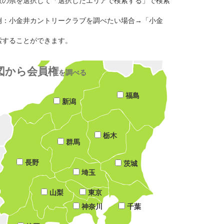
数の県を選択して「選択したエリアで検索する」で検索
例：小金井カントリークラブを調べたい場合→「小金
索することができます。
図から会員権
を調べる
福島
新潟
栃木
群馬
長野
茨城
埼玉
山梨
東京
神奈川
千葉