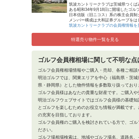
筑波カントリークラブは茨城県つくば
ある昭和34年9月18日に開場したゴル
日本信販（旧ニコス）系の株主会員制
メンバー構成は大和証券グループをはじめ
筑波カントリークラブの会員権情報を
特選売り物件一覧を見る
ゴルフ会員権相場に関して不明な点
ゴルフ会員権相場情報やご購入・売却、各種ご相談
明治ゴルフでは、関東エリアを中心（福島県・茨城
県・静岡県）とした物件情報を多数取り扱っており
ゴルフ会員様はあなたの貴重な財産です。ご購入や
明治ゴルフウェブサイトではゴルフ会員様の基礎知
とゴルフを楽しむためのお役立ち情報が満載です。
の充実を目指しております。
ゴルフ会員権のご購入を検討されている方で、ゴル
ださい。
ゴルフ場相場検索は、地域やゴルフ場名、道路名、