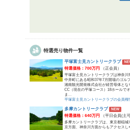
特選売り物件一覧
平塚富士見カントリークラブ
NE
特選価格：700万円
（正会員）
平塚富士見カントリークラブは神奈川
中井町にある昭和37年7月開場のゴル
湘南観光開発株式会社が経営母体とな
CC（現在の平塚コース）18ホールで
ま...
平塚富士見カントリークラブの会員権
多摩カントリークラブ
NEW
特選価格：640万円
（平日会員(土可
多摩カントリークラブは、東京都稲城
京方面、神奈川方面からもアクセスし