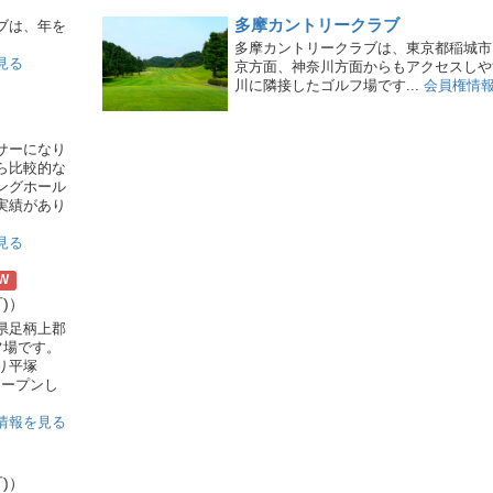
多摩カントリークラブ
ブは、年を
多摩カントリークラブは、東京都稲城市
見る
京方面、神奈川方面からもアクセスしや
川に隣接したゴルフ場です...
会員権情
サーになり
ら比較的な
ングホール
実績があり
見る
W
)）
県足柄上郡
フ場です。
り平塚
オープンし
情報を見る
)）