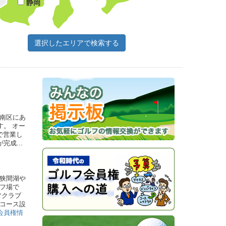
静岡
南区にあ
す。 オー
で営業し
成...
狭間湖や
フ場で
フクラブ
コース設
会員権情