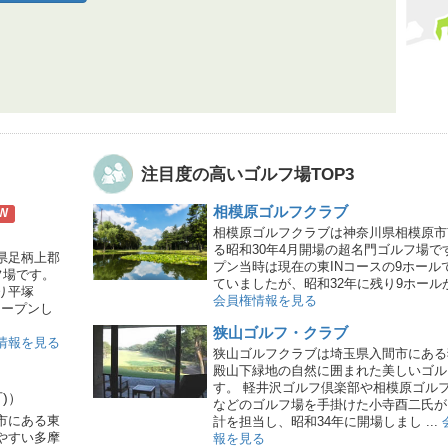
注目度の高いゴルフ場TOP3
相模原ゴルフクラブ
W
相模原ゴルフクラブは神奈川県相模原市
る昭和30年4月開場の超名門ゴルフ場で
県足柄上郡
プン当時は現在の東INコースの9ホール
フ場です。
ていましたが、昭和32年に残り9ホールが完
り平塚
会員権情報を見る
オープンし
狭山ゴルフ・クラブ
情報を見る
狭山ゴルフクラブは埼玉県入間市にある
殿山下緑地の自然に囲まれた美しいゴル
す。 軽井沢ゴルフ倶楽部や相模原ゴル
)）
などのゴルフ場を手掛けた小寺酉二氏が
市にある東
計を担当し、昭和34年に開場しまし ...
やすい多摩
報を見る