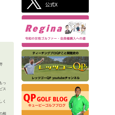
野
もっ
ビス
しく
の相