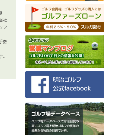
き
当社
ッフ
手数
す。