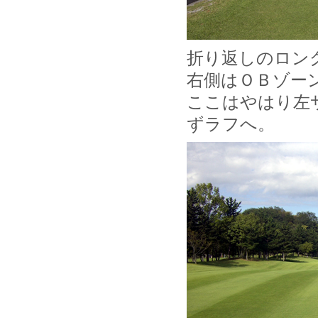
折り返しのロン
右側はＯＢゾー
ここはやはり左
ずラフへ。