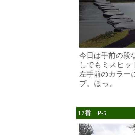
今日は手前の段
しでもミスヒッ
左手前のカラー
ブ。ほっ。
17番 P-5