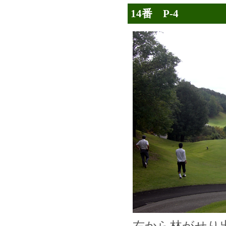
14番 P-4
右から林がせり