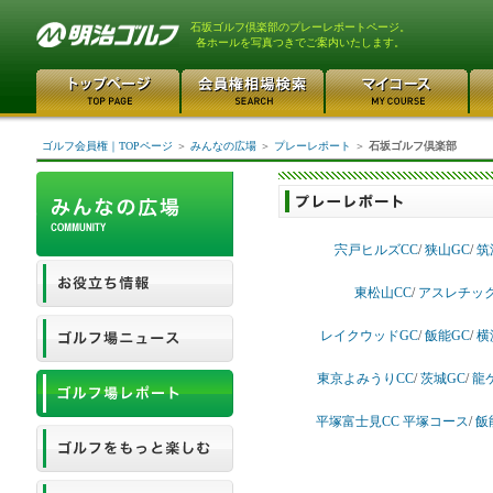
石坂ゴルフ倶楽部のプレーレポートページ。
各ホールを写真つきでご案内いたします。
ゴルフ会員権｜TOPページ
＞
みんなの広場
＞
プレーレポート
＞
石坂ゴルフ倶楽部
宍戸ヒルズCC
/
狭山GC
/
筑
東松山CC
/
アスレチック
レイクウッドGC
/
飯能GC
/
横
東京よみうりCC
/
茨城GC
/
龍
平塚富士見CC 平塚コース
/
飯