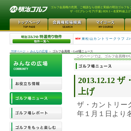
ゴルフ会員権の売買、ご相談なら信頼と実績の明治ゴルフを
ザ・CCグレンモア(千葉) H26.1～名変料値上げ
平塚富士見カントリークラ..
東松山カントリークラブ 25
TOPページ
＞
みんなの広場
＞
ゴルフ会員権・Golf場ニュース
このページでは、ゴルフ会員権やG
2013.12.1
上げ
ザ・カントリー
年１月１日より