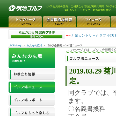
ゴルフ会員権の売買、ご相談なら信頼と実績の明治ゴルフを
菊川カントリークラブ、名義書換料改定。
津久井湖ゴルフ倶楽部 80万
川越カントリークラブ 60万
TOPページ
＞
みんなの広場
＞
ゴルフ会員権・Golf場ニュース
このページでは、ゴルフ会員権やG
2019.03.
定。
同クラブでは、平
ます。
〇名義書換料