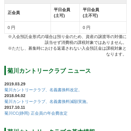
平日会員
平日会員
平日会員
正会員
(土可)
(土不可)
名義書換(個人・法人)
【改定前】125,000円(税別)→【改定後】250,000円(税
0 円
0 円
別)
※入会預託金形式の場合は預り金のため、資産の譲渡等の対価に
該当せず消費税の課税対象ではありません。
個人⇔法人登録切り替え
※ただし、募集時における返還されない入会預託金は課税対象と
【改定前】62,500円(税別)→【改定後】125,000円(税
なります。
別)
親族間書換※二親等以内
菊川カントリークラブ ニュース
【改定前】25,000円(税別)→【改定後】50,000円(税別)
2019.03.29
菊川カントリークラブ、名義書換料改定。
2018.04.02
菊川カントリークラブ、名義書換料減額実施。
2017.10.11
菊川CC(静岡) 正会員の年会費改定