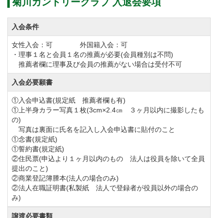
菊川カントリークラブ 入退会要項
入会条件
女性入会：可 外国籍入会：可
・理事１名と会員１名の推薦が必要(会員種別は不問)
推薦者欄に理事及び会員の推薦がない場合は受付不可
入会必要願書
①入会申込書(規定紙 推薦者欄も有)
①上半身カラー写真１枚(3cm×2.4㎝ ３ヶ月以内に撮影したも
の)
写真は裏面に氏名を記入し入会申込書に貼付のこと
①念書(規定紙)
①誓約書(規定紙)
②住民票(申込より１ヶ月以内のもの 法人は役員を除いて全員
提出のこと)
②商業登記簿謄本(法人の場合のみ)
②法人在職証明書(私製紙 法人で登録者が役員以外の場合の
み)
譲渡必要書類