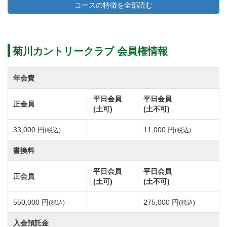
コースの特徴を全部読む
改定後 30,000円（税別）
平成31年4月1日より名義書換料を改定いたします。
菊川カントリークラブ 会員権情報
〇名義書換料
正会員
年会費
名義書換(個人・法人)
平日会員
平日会員
正会員
【改定前】250,000円(税別)→【改定後】500,000円(税
(土可)
(土不可)
別)
33,000 円
11,000 円
(税込)
(税込)
個人⇔法人登録切り替え
【改定前】125,000円(税別)→【改定後】250,000円(税
書換料
別)
平日会員
平日会員
正会員
親族間書換※二親等以内
(土可)
(土不可)
【改定前】50,000円(税別)→【改定後】100,000円(税
550,000 円
275,000 円
(税込)
(税込)
別)
入会預託金