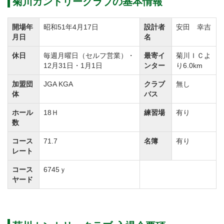
菊川カントリークラブの基本情報
開場年
昭和51年4月17日
設計者
安田 幸吉
月日
名
休日
毎週月曜日（セルフ営業）・
最寄イ
菊川ＩＣよ
12月31日・1月1日
ンター
り6.0km
加盟団
JGA KGA
クラブ
無し
体
バス
ホール
18Ｈ
練習場
有り
数
コース
71.7
名簿
有り
レート
コース
6745ｙ
ヤード