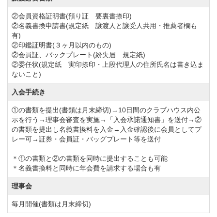
②会員資格証明書(預り証 要裏書捺印)
②名義書換申請書(規定紙 譲渡人と譲受人共用・推薦者欄も
有)
②印鑑証明書(３ヶ月以内のもの)
②会員証、バックプレート(紛失届 規定紙)
②委任状(規定紙 実印捺印・上段代理人の住所氏名は書き込ま
ないこと)
入会手続き
①の書類を提出(書類は月末締切)→10日間のクラブハウス内公
示を行う→理事会審査を実施→「入会承諾通知書」を送付→②
の書類を提出し名義書換料を入金→入金確認後に会員としてプ
レー可→証券・会員証・バッグプレート等を送付
＊①の書類と②の書類を同時に提出することも可能
＊名義書換料と同時に年会費を請求する場合も有
理事会
毎月開催(書類は月末締切)