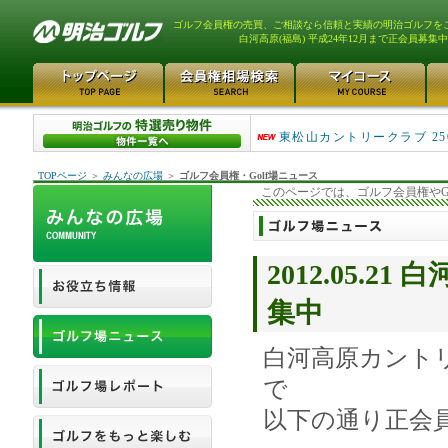
ゴルフ会員権の売買、ご相談なら信頼と実績の明治ゴルフを
白河高原(福島) 平成24年12月まで正会員募集中
平塚富士見カントリークラ..
東松山カントリークラブ 25
TOPページ
＞
みんなの広場
＞
ゴルフ会員権・Golf場ニュース
このページでは、ゴルフ会員権やG
2012.05.2
集中
白河高原カント
で
以下の通り正会