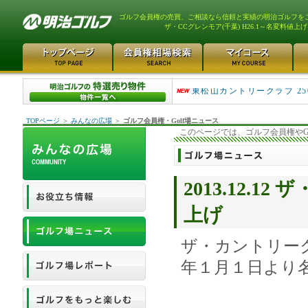
ゴルフ会員権の売買、ご相談なら信頼と実績の明治ゴルフを
ザ・CCグレンモア(千葉) H26.1～名変料値上げ
平塚富士見カントリークラ..
東松山カントリークラブ 25
TOPページ
＞
みんなの広場
＞
ゴルフ会員権・Golf場ニュース
このページでは、ゴルフ会員権やG
2013.12.1
上げ
ザ・カントリー
年１月１日より