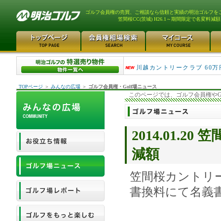
ゴルフ会員権の売買、ご相談なら信頼と実績の明治ゴルフを
笠間桜CC(茨城) H26.1～期間限定で名変料減額
津久井湖ゴルフ倶楽部 80万
川越カントリークラブ 60万
TOPページ
＞
みんなの広場
＞
ゴルフ会員権・Golf場ニュース
このページでは、ゴルフ会員権やG
2014.01.2
減額
笠間桜カントリ
書換料にて名義