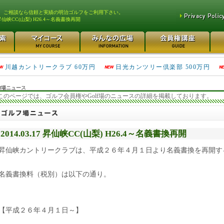
、ご相談なら信頼と実績の明治ゴルフをご利用下さい。
昇仙峡CC(山梨) H26.4～名義書換再開
津久井湖ゴルフ倶楽部 80万円
鴻巣カントリークラブ 70万円
川越カントリークラブ 60万円
日光カンツリー倶楽部 500万円
f場ニュース
このページでは、ゴルフ会員権やGolf場のニュースの詳細を掲載しております。
2014.03.17 昇仙峡CC(山梨) H26.4～名義書換再開
昇仙峡カントリークラブは、平成２６年４月１日より名義書換を再開す
名義書換料（税別）は以下の通り。
【平成２６年４月１日～】