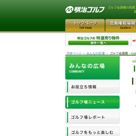
ゴルフ会員権の売買
TOPページ
＞
みんなの広場
＞
ゴルフ会員権・Gol