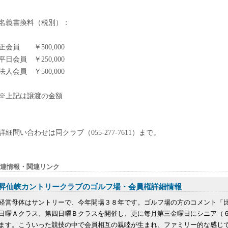
名義書換料（税別）：
正会員 ￥500,000
平日会員 ￥250,000
法人会員 ￥500,000
※上記は譲渡の金額
詳細問い合わせは同クラブ（055-277-7611）まで。
連情報・関連リンク
昇仙峡カントリークラブのゴルフ場・会員権詳細情報
経営母体はサントリーで、今年開場３８年です。ゴルフ場の方のコメント「
日曜Ａクラス、第四日曜Ｂクラスを開催し、更に毎月第三金曜日にシニア（
ます。こういった競技の中で会員相互の親睦が生まれ、ファミリー的な感じで楽