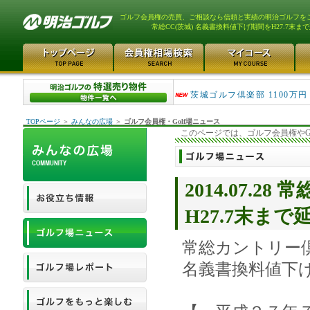
ゴルフ会員権の売買、ご相談なら信頼と実績の明治ゴルフを
常総CC(茨城) 名義書換料値下げ期間をH27.7末ま
大洗ゴルフ倶楽部 290万
茨城ゴルフ倶楽部 1100万円
TOPページ
＞
みんなの広場
＞
ゴルフ会員権・Golf場ニュース
このページでは、ゴルフ会員権やG
2014.07.2
H27.7末まで
常総カントリー
名義書換料値下