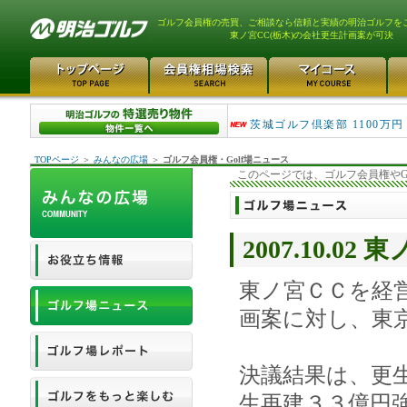
ゴルフ会員権の売買、ご相談なら信頼と実績の明治ゴルフを
東ノ宮CC(栃木)の会社更生計画案が可決
大洗ゴルフ倶楽部 290万
茨城ゴルフ倶楽部 1100万円
TOPページ
＞
みんなの広場
＞
ゴルフ会員権・Golf場ニュース
このページでは、ゴルフ会員権やG
2007.10.
東ノ宮ＣＣを経
画案に対し、東
決議結果は、更
生再建３３億円