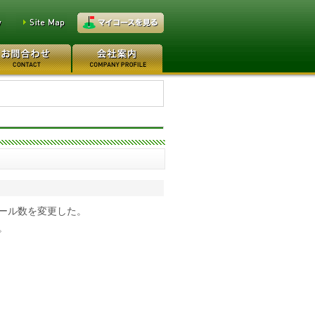
万円
レイクウッドゴルフクラブ
0万円
日本カントリークラブ 170
ール数を変更した。
。