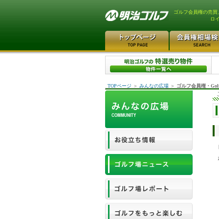
ゴルフ会員権の売買
ロイ
TOPページ
＞
みんなの広場
＞
ゴルフ会員権・Gol