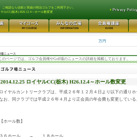
、ご相談なら信頼と実績の明治ゴルフをご利用下さい。
ヤルCC(栃木) H26.12.4～ホール数変更
平塚富士見カントリークラ... 700万円
都留カントリー倶楽部 55
3400万円
東松山カントリークラブ 250万円
さいたま梨花カントリーク... 2
万円
f場ニュース
このページでは、ゴルフ会員権やGolf場のニュースの詳細を掲載しております。
2014.12.25 ロイヤルCC(栃木) H26.12.4～ホール数変更
ロイヤルカントリークラブは、平成２６年１２月４日より以下の通りホ
なお、同クラブでは平成２６年４月より正会員の年会費も変更している
【ホール数】
３６ホール → １８ホール