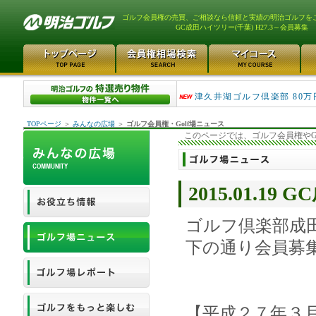
ゴルフ会員権の売買、ご相談なら信頼と実績の明治ゴルフを
GC成田ハイツリー(千葉) H27.3～会員募集
平塚富士見カントリークラ...
津久井湖ゴルフ倶楽部 80万
TOPページ
＞
みんなの広場
＞
ゴルフ会員権・Golf場ニュース
このページでは、ゴルフ会員権やG
2015.01.1
ゴルフ倶楽部成
下の通り会員募
【平成２７年３