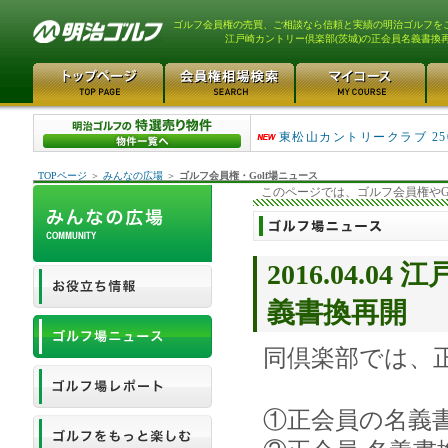
ゴルフ会員権の売買、ご相談なら信頼と実績の明治ゴルフを
江戸崎カントリー倶楽部(茨城)の正会員名義書換
平塚富士見カントリークラ..
東松山カントリークラブ 25
TOPページ
＞
みんなの広場
＞
ゴルフ会員権・Golf場ニュース
このページでは、ゴルフ会員権やG
2016.04.
義書換再開
同倶楽部では、
①正会員の名義書