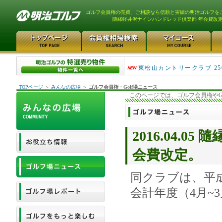
ゴルフ会員権の売買、ご相談なら信頼と実績の明治ゴルフを
隨縁軽井沢ナインハンドレッド倶楽部 年会費改
平塚富士見カントリークラ..
東松山カントリークラブ 25
TOPページ
＞
みんなの広場
＞
ゴルフ会員権・Golf場ニュース
このページでは、ゴルフ会員権やG
2016.04.
会費改定。
同クラブは、平成
会計年度（4月~