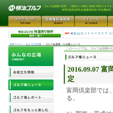
ゴルフ会員権の売買、ご相談なら信頼と実績の明治ゴルフを
富岡倶楽部(群馬)名義書換料及び年会費改定
平塚富士見カントリークラ..
東松山カントリークラブ 25
TOPページ
＞
みんなの広場
＞
ゴルフ会員権・Golf場ニュース
このページでは、ゴルフ会員権やG
2016.09.
定
富岡倶楽部では
る。