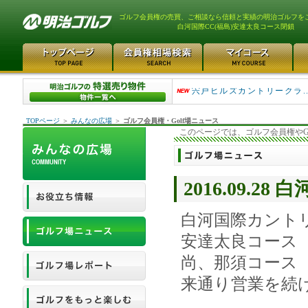
ゴルフ会員権の売買、ご相談なら信頼と実績の明治ゴルフを
白河国際CC(福島)安達太良コース閉鎖
大利根カントリークラブ 98
宍戸ヒルズカントリークラ...
TOPページ
＞
みんなの広場
＞
ゴルフ会員権・Golf場ニュース
このページでは、ゴルフ会員権やG
2016.09.
白河国際カントリ
安達太良コース
尚、那須コース
来通り営業を続