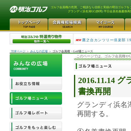
ゴルフ会員権の売買、ご相談なら信頼と実績の明治ゴルフを
グランディ浜名湖GC(静岡) 平日会員名義書換再
川越カントリークラブ 
鷹之台カンツリー倶楽部 19
TOPページ
＞
みんなの広場
＞
ゴルフ会員権・Golf場ニュース
このページでは、ゴルフ会員権やG
2016.11.
書換再開
グランディ浜名
再開する。