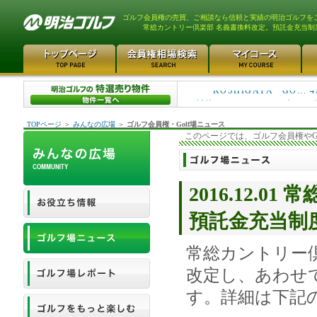
ゴルフ会員権の売買、ご相談なら信頼と実績の明治ゴルフを
常総カントリー倶楽部 名義書換料改定。預託金充当制
川越カントリークラブ 60万
KOSHIGAYA GO... 4
TOPページ
＞
みんなの広場
＞
ゴルフ会員権・Golf場ニュース
このページでは、ゴルフ会員権やG
2016.12.
預託金充当制
常総カントリー倶
改定し、あわせ
す。詳細は下記