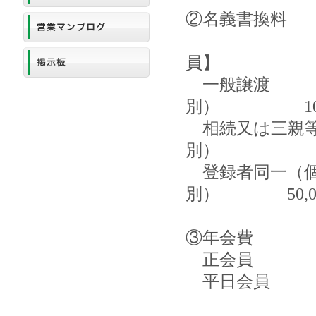
②名義書換料
員】 【
一般譲渡
別） 100,
相続又は三親等
別） 25,
登録者同一（個人
別） 50,0
③年会費
正会員 3
平日会員 1