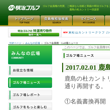
ゴルフ会員権の売買、ご相談なら信頼と実績の明治ゴルフを
鹿島の杜カントリー倶楽部
平塚富士見カントリークラ..
東松山カントリークラブ 25
TOPページ
＞
みんなの広場
＞
ゴルフ会員権・Golf場ニュース
このページでは、ゴルフ会員権やG
2017.02.
鹿島の杜カント
通り再開する。
①名義書換再開