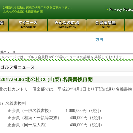
、ご相談なら信頼と実績の明治ゴルフをご利用下さい。
北の杜CC(山梨) 名義書換再開
平塚富士見カントリークラ... 700万円
都留カントリー倶楽部 55
3400万円
東松山カントリークラブ 250万円
さいたま梨花カントリーク... 2
万円
f場ニュース
このページでは、ゴルフ会員権やGolf場のニュースの詳細を掲載しております。
2017.04.06 北の杜CC(山梨) 名義書換再開
北の杜カントリー倶楽部では、平成29年4月1日より下記の通り名義書
1）名義書換料
正会員（一般名義書換） 1,000,000円（税別）
正会員（相続・一親等親族） 400,000円（税別）
正会員（同一法人内） 400,000円（税別）