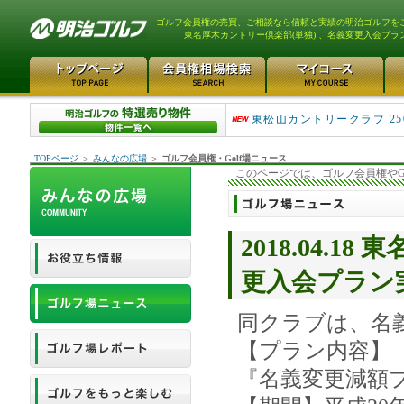
ゴルフ会員権の売買、ご相談なら信頼と実績の明治ゴルフを
東名厚木カントリー倶楽部(単独) 、名義変更入会プラ
平塚富士見カントリークラ..
東松山カントリークラブ 25
TOPページ
＞
みんなの広場
＞
ゴルフ会員権・Golf場ニュース
このページでは、ゴルフ会員権やG
2018.04.
更入会プラン
同クラブは、名
【プラン内容】
『名義変更減額