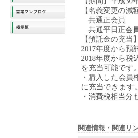
【期間】平成30年
【名義変更の減
共通正会員 198,
共通平日正会員 10
【預託金の充当
2017年度から
2018年度から
を充当可能です
・購入した会員
に充当できます
・消費税相当分
関連情報・関連リ