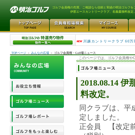
ゴルフ会員権の売買、ご相談なら信頼と実績の明治ゴルフを
伊那エースカントリークラブ、名義書換料改定
津久井湖ゴルフ倶楽部 80万
川越カントリークラブ 60万
TOPページ
＞
みんなの広場
＞
ゴルフ会員権・Golf場ニュース
このページでは、ゴルフ会員権やG
2018.08.
料改定。
同クラブは、平成
定しました。
正会員 【改定前】