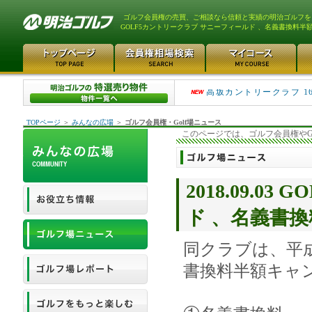
ゴルフ会員権の売買、ご相談なら信頼と実績の明治ゴルフを
GOLF5カントリークラブ サニーフィールド 、名義書換料半
平塚富士見カントリークラ...
高坂カントリークラブ 1
TOPページ
＞
みんなの広場
＞
ゴルフ会員権・Golf場ニュース
このページでは、ゴルフ会員権やG
2018.09.
ド 、名義書
同クラブは、平成3
書換料半額キャ