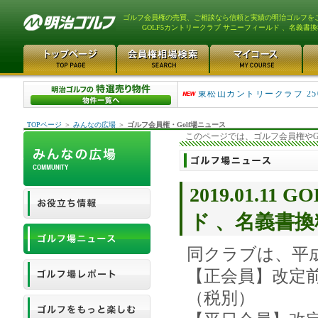
ゴルフ会員権の売買、ご相談なら信頼と実績の明治ゴルフを
GOLF5カントリークラブ サニーフィールド 、名義書
平塚富士見カントリークラ..
東松山カントリークラブ 25
TOPページ
＞
みんなの広場
＞
ゴルフ会員権・Golf場ニュース
このページでは、ゴルフ会員権やG
2019.01.
ド 、名義書
同クラブは、平成
【正会員】改定前 
（税別）