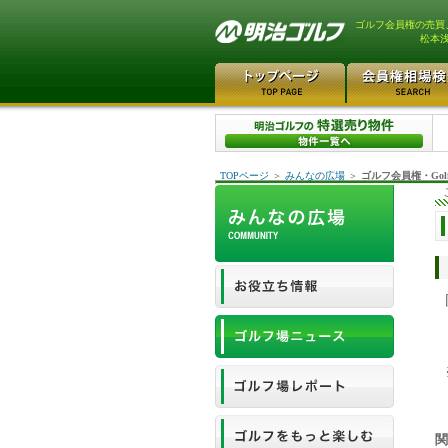
ゴルフ会員権の売買
松本
TOPページ
＞
みんなの広場
＞
ゴルフ会員権・Gol
関