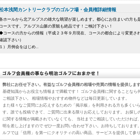
松本浅間カントリークラブのゴルフ場・会員権詳細情報
各ホールから北アルプスの雄大な眺望が楽しめます。都心にお住まいの方も
コースです。アルプス山脈の景観も絶品です！ご検討下さい！
◆コースの方からの情報（平成２３年９月現在、コースの都合により変更さ
確認下さい）
１）月例会をはじめ...
弊社にお任せ下さい。有益なゴルフ会員権の相場や売買の情報を提供しま
基礎知識からお役立ち情報まで満載です！ ゴルフ会員権に関することなら
ご相談下さい。 相場情報やおすすめ物件などは毎日更新しています。
また様々なご質問にお応えするための「掲示板」を利用される方も多くい
す。誰でも投稿できて、ご質問に出来る限りお応えしております。 お探し
に関する情報が掲載されていなくても、 当社までご相談していただければ
明を差し上げますので ぜひ一度お問い合わせ下さい。お待ちしております
ルフでは「信用」を第一にクオリティの高い商品、サービスを提供して参