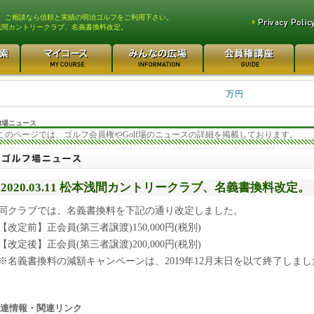
、ご相談なら信頼と実績の明治ゴルフをご利用下さい。
浅間カントリークラブ、名義書換料改定。
平塚富士見カントリークラ... 700万円
都留カントリー倶楽部 55
3400万円
東松山カントリークラブ 250万円
さいたま梨花カントリーク... 2
万円
f場ニュース
このページでは、ゴルフ会員権やGolf場のニュースの詳細を掲載しております。
2020.03.11 松本浅間カントリークラブ、名義書換料改定。
同クラブでは、名義書換料を下記の通り改定しました。
【改定前】正会員(第三者譲渡)150,000円(税別)
【改定後】正会員(第三者譲渡)200,000円(税別)
※名義書換料の減額キャンペーンは、2019年12月末日を以て終了しまし
連情報・関連リンク