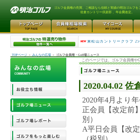
ゴルフ会員権の売買、ご相談なら信頼と実績の明治ゴルフを
佐倉カントリー倶楽部 、年会費改定。
平塚富士見カントリークラ..
東松山カントリークラブ 25
TOPページ
＞
みんなの広場
＞
ゴルフ会員権・Golf場ニュース
このページでは、ゴルフ会員権やG
2020.04.
2020年4月よ
正会員【改定前】3
別）
A平日会員【改定前
（税別）