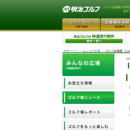
ゴルフ会員権の売買
府中
TOPページ
＞
みんなの広場
＞
ゴルフ会員権・Gol