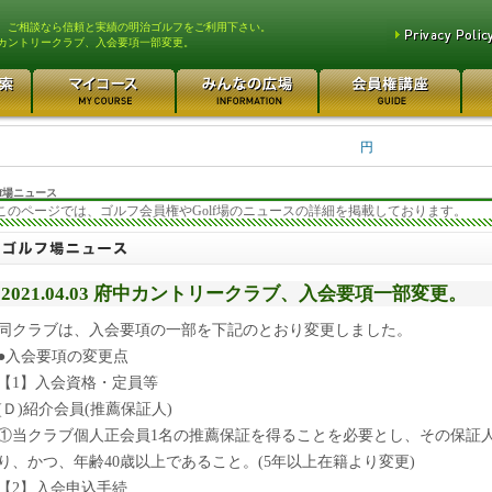
、ご相談なら信頼と実績の明治ゴルフをご利用下さい。
カントリークラブ、入会要項一部変更。
平塚富士見カントリークラ... 700万円
都留カントリー倶楽部 55
3400万円
さいたま梨花カントリーク... 20万円
日本カントリークラブ 170
円
f場ニュース
このページでは、ゴルフ会員権やGolf場のニュースの詳細を掲載しております。
2021.04.03 府中カントリークラブ、入会要項一部変更。
同クラブは、入会要項の一部を下記のとおり変更しました。
●入会要項の変更点
【1】入会資格・定員等
(Ｄ)紹介会員(推薦保証人)
①当クラブ個人正会員1名の推薦保証を得ることを必要とし、その保証
り、かつ、年齢40歳以上であること。(5年以上在籍より変更)
【2】入会申込手続