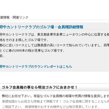
連情報・関連リンク
府中カントリークラブのゴルフ場・会員権詳細情報
府中カントリークラブは、東京都多摩市多摩ニュータウンの中心に位置する
地をそのまま残したゴルフ場です。
都心に近いコースとしては難易度の高いコースで知られていていますし、四
とくに春の2000本の桜が見事なゴルフ場です。
昭...
府中カントリークラブのラウンドレポートはこちら
弊社にお任せ下さい。有益なゴルフ会員権の相場や売買の情報を提供しま
基礎知識からお役立ち情報まで満載です！ ゴルフ会員権に関することなら
ご相談下さい。 相場情報やおすすめ物件などは毎日更新しています。