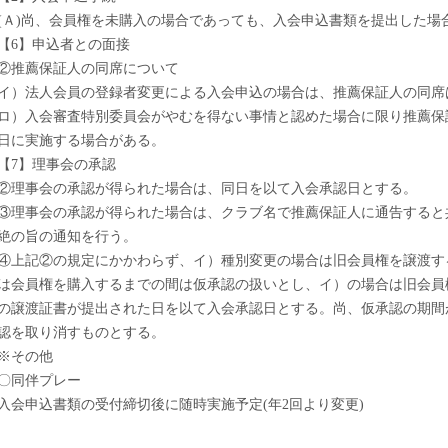
(Ａ)尚、会員権を未購入の場合であっても、入会申込書類を提出した場
【6】申込者との面接
②推薦保証人の同席について
イ）法人会員の登録者変更による入会申込の場合は、推薦保証人の同席
ロ）入会審査特別委員会がやむを得ない事情と認めた場合に限り推薦保
日に実施する場合がある。
【7】理事会の承認
②理事会の承認が得られた場合は、同日を以て入会承認日とする。
③理事会の承認が得られた場合は、クラブ名で推薦保証人に通告すると
絶の旨の通知を行う。
④上記②の規定にかかわらず、イ）種別変更の場合は旧会員権を譲渡す
は会員権を購入するまでの間は仮承認の扱いとし、イ）の場合は旧会員
の譲渡証書が提出された日を以て入会承認日とする。尚、仮承認の期間
認を取り消すものとする。
※その他
〇同伴プレー
入会申込書類の受付締切後に随時実施予定(年2回より変更)