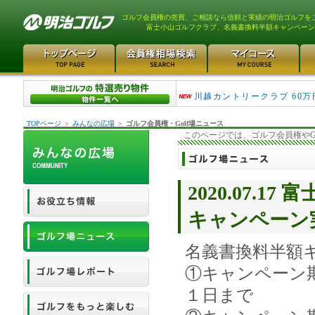
ゴルフ会員権の売買、ご相談なら信頼と実績の明治ゴルフを
富士小山ゴルフクラブ、名義書換料半額キャンペーン
津久井湖ゴルフ倶楽部 80万
川越カントリークラブ 60万
TOPページ
＞
みんなの広場
＞
ゴルフ会員権・Golf場ニュース
このページでは、ゴルフ会員権やG
2020.07.
キャンペーン
名義書換料半額
①キャンペーン
１日まで