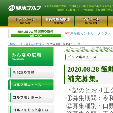
ゴルフ会員権の売買、ご相談なら信頼と実績の明治ゴルフを
飯能くすの樹カントリー倶楽部、正会員補充募集
平塚富士見カントリークラ..
東松山カントリークラブ 25
TOPページ
＞
みんなの広場
＞
ゴルフ会員権・Golf場ニュース
このページでは、ゴルフ会員権やG
2020.08.
補充募集。
下記のとおり正
①募集期間：令和
②募集種別・口数