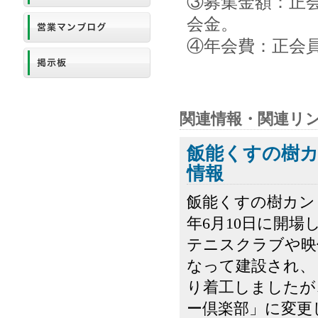
③募集金額：正会
会金。
④年会費：正会員 
関連情報・関連リ
飯能くすの樹
情報
飯能くすの樹カン
年6月10日に開
テニスクラブや映
なって建設され、
り着工しましたが
ー倶楽部」に変更し