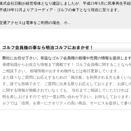
株式会社日動が経営母体となり建設しましたが、平成15年5月に民事再生手
平成18年12月よりアコーディア・ゴルフの傘下となり現在に至ります。
交通アクセスは電車をご利用の場合、小...
弊社にお任せ下さい。有益なゴルフ会員権の相場や売買の情報を提供しま
基礎知識からお役立ち情報まで満載です！ ゴルフ会員権に関することなら
ご相談下さい。 相場情報やおすすめ物件などは毎日更新しています。
また様々なご質問にお応えするための「掲示板」を利用される方も多くい
す。誰でも投稿できて、ご質問に出来る限りお応えしております。 お探し
に関する情報が掲載されていなくても、 当社までご相談していただければ
明を差し上げますので ぜひ一度お問い合わせ下さい。お待ちしております
ルフでは「信用」を第一にクオリティの高い商品、サービスを提供して参