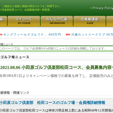
、ご相談なら信頼と実績の明治ゴルフをご利用下さい。
フ倶楽部松田コース、会員募集内容一部変更。
高坂カントリークラブ 160万円
津久井湖ゴルフ倶楽部 80万円
キングフィールズゴルフク... 690万円
川越カントリークラブ 60
円
f場ニュース
このページでは、ゴルフ会員権やGolf場のニュースの詳細を掲載しております。
2021.08.06 小田原ゴルフ倶楽部松田コース、会員募集内
令和3年8月1日よりキャンペーン価格での募集を終了し、定価販売のみ
連情報・関連リンク
小田原ゴルフ倶楽部 松田コースのゴルフ場・会員権詳細情報
小田原ゴルフ倶楽部松田コースは神奈川県足柄上郡にある昭和48年12月開場