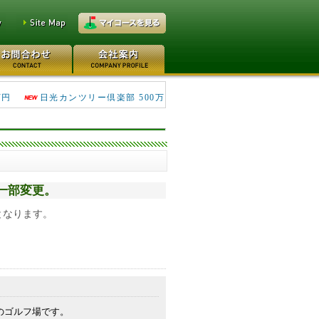
鴻巣カントリークラブ 70万円
万円
日光カンツリー倶楽部 500万
容一部変更。
となります。
のゴルフ場です。