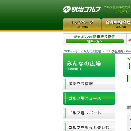
ゴルフ会員権の売買
小田原ゴル
TOPページ
＞
みんなの広場
＞
ゴルフ会員権・Gol
関