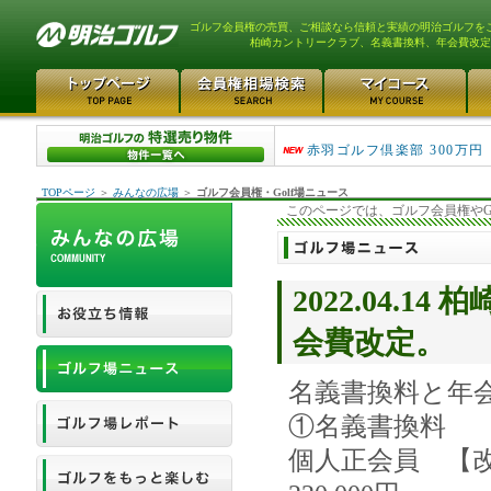
ゴルフ会員権の売買、ご相談なら信頼と実績の明治ゴルフを
柏崎カントリークラブ、名義書換料、年会費改定
スカイウェイカントリーク..
赤羽ゴルフ倶楽部 300万円
TOPページ
＞
みんなの広場
＞
ゴルフ会員権・Golf場ニュース
このページでは、ゴルフ会員権やG
2022.04.
会費改定。
名義書換料と年
①名義書換料
個人正会員 【改