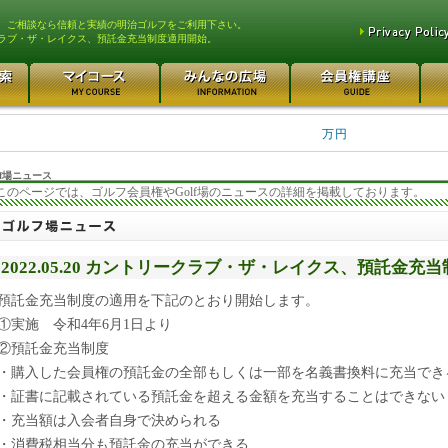
、ご相談なら信頼と実績の明治ゴルフをご利用下さい。
ラブ・ザ・レイクス、預託金充当制度適用開始。
平塚富士見カントリークラ... 700万円
都留カントリー倶楽部 55
3400万円
東松山カントリークラブ 250万円
さいたま梨花カントリーク... 2
万円
f場ニュース
このページでは、ゴルフ会員権やGolf場のニュースの詳細を掲載しております。
2022.05.20 カントリークラブ・ザ・レイクス、預託金充
預託金充当制度の適用を下記のとおり開始します。
①実施 令和4年6月1日より
②預託金充当制度
・購入した会員権の預託金の全部もしくは一部を名義書換料に充当でき
・証書に記載されている預託金を超える金額を充当することはできない
・充当額は入会者自身で決められる
・消費税相当分も預託金の充当ができる