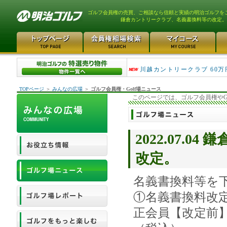
ゴルフ会員権の売買、ご相談なら信頼と実績の明治ゴルフを
鎌倉カントリークラブ、名義書換料等の改定。
津久井湖ゴルフ倶楽部 80万
川越カントリークラブ 60万
TOPページ
＞
みんなの広場
＞
ゴルフ会員権・Golf場ニュース
このページでは、ゴルフ会員権やG
2022.07.
改定。
名義書換料等を
①名義書換料改定
正会員【改定前】3