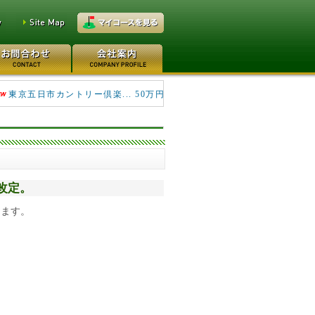
キングフィールズゴルフク... 690万円
東京五日市カントリー倶楽... 50万円
料改定。
します。