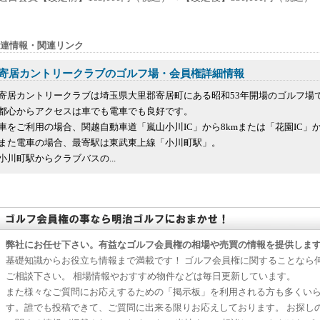
連情報・関連リンク
寄居カントリークラブのゴルフ場・会員権詳細情報
寄居カントリークラブは埼玉県大里郡寄居町にある昭和53年開場のゴルフ場
都心からアクセスは車でも電車でも良好です。
車をご利用の場合、関越自動車道「嵐山小川IC」から8kmまたは「花園IC」か
また電車の場合、最寄駅は東武東上線「小川町駅」。
小川町駅からクラブバスの...
弊社にお任せ下さい。有益なゴルフ会員権の相場や売買の情報を提供しま
基礎知識からお役立ち情報まで満載です！ ゴルフ会員権に関することなら
ご相談下さい。 相場情報やおすすめ物件などは毎日更新しています。
また様々なご質問にお応えするための「掲示板」を利用される方も多くい
す。誰でも投稿できて、ご質問に出来る限りお応えしております。 お探し