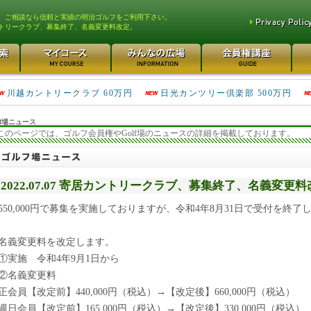
、ご相談なら信頼と実績の明治ゴルフをご利用下さい。
トリークラブ、募集終了、名義変更料改定。
津久井湖ゴルフ倶楽部 80万円
鴻巣カントリークラブ 70万円
川越カントリークラブ 60万円
日光カンツリー倶楽部 500万円
f場ニュース
このページでは、ゴルフ会員権やGolf場のニュースの詳細を掲載しております。
2022.07.07 寄居カントリークラブ、募集終了、名義変更
550,000円で募集を実施しておりますが、令和4年8月31日で受付を終了
名義変更料を改定します。
①実施 令和4年9月1日から
②名義変更料
正会員【改定前】440,000円（税込）→【改定後】660,000円（税込）
週日会員【改定前】165,000円（税込）→【改定後】330,000円（税込）