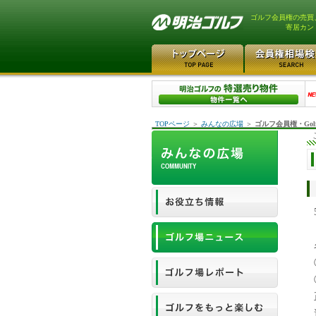
ゴルフ会員権の売買
寄居カン
TOPページ
＞
みんなの広場
＞
ゴルフ会員権・Gol