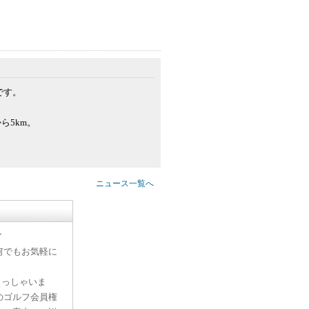
です。
ら5km。
ニュース一覧へ
す
何でもお気軽に
らっしゃいま
のゴルフ会員権