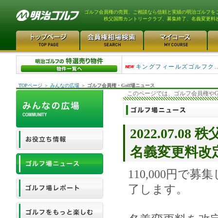
ゴルフ会員権の売買、ご相談なら信頼と実績の明治ゴルフを
秩父国際カントリークラブ、募集終了、名義変更料
高坂カントリークラブ 1
キングフィールズゴルフク...
TOPページ
＞
みんなの広場
＞
ゴルフ会員権・Golf場ニュース
このページでは、ゴルフ会員権やG
2022.07.
名義変更料改
110,000円で
了します。