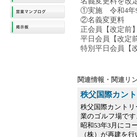
名義変更料を改
①実施 令和4年
②名義変更料
正会員【改定前】33
平日会員【改定前】2
特別平日会員【改定
関連情報・関連リ
秩父国際カン
秩父国際カントリ
業のゴルフ場です
昭和53年3月に
（株）が再建を行