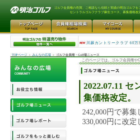
ゴルフ会員権の売買、ご相談なら信頼と実績の明治ゴルフを
セントラルゴルフクラブ麻生コース、募集価格改
津久井湖ゴルフ倶楽部 80万
川越カントリークラブ 60万
TOPページ
＞
みんなの広場
＞
ゴルフ会員権・Golf場ニュース
このページでは、ゴルフ会員権やG
2022.07.
集価格改定。
242,000円で
330,000円に改