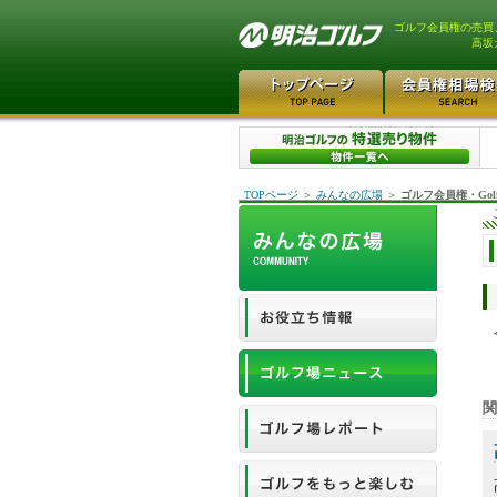
ゴルフ会員権の売買
高坂
TOPページ
＞
みんなの広場
＞
ゴルフ会員権・Gol
関