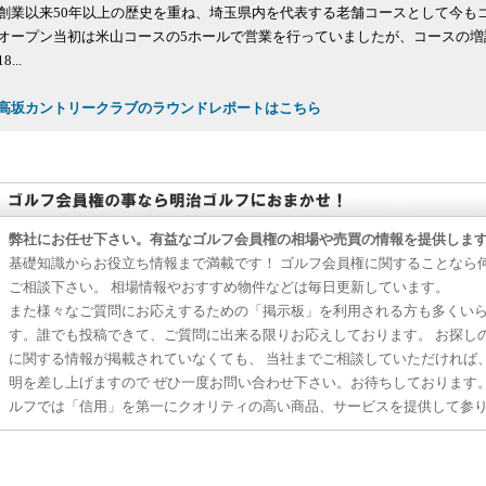
創業以来50年以上の歴史を重ね、埼玉県内を代表する老舗コースとして今も
オープン当初は米山コースの5ホールで営業を行っていましたが、コースの増
18...
高坂カントリークラブのラウンドレポートはこちら
弊社にお任せ下さい。有益なゴルフ会員権の相場や売買の情報を提供しま
基礎知識からお役立ち情報まで満載です！ ゴルフ会員権に関することなら
ご相談下さい。 相場情報やおすすめ物件などは毎日更新しています。
また様々なご質問にお応えするための「掲示板」を利用される方も多くい
す。誰でも投稿できて、ご質問に出来る限りお応えしております。 お探し
に関する情報が掲載されていなくても、 当社までご相談していただければ
明を差し上げますので ぜひ一度お問い合わせ下さい。お待ちしております
ルフでは「信用」を第一にクオリティの高い商品、サービスを提供して参