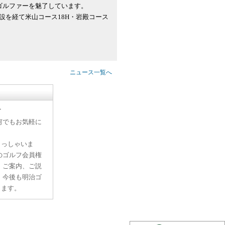
ゴルファーを魅了しています。
設を経て米山コース18H・岩殿コース
ニュース一覧へ
す
何でもお気軽に
らっしゃいま
のゴルフ会員権
、ご案内、ご説
。今後も明治ゴ
ります。