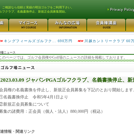
、ご相談なら信頼と実績の明治ゴルフをご利用下さい。
ゴルフクラブ、名義書換停止、新規正会員募集開始。
高坂カントリークラブ 160万円
津久井湖ゴルフ倶楽部 80万円
キングフィールズゴルフク... 690万円
川越カントリークラブ 60
円
f場ニュース
このページでは、ゴルフ会員権やGolf場のニュースの詳細を掲載しております。
2023.03.09 ジャパンPGAゴルフクラブ、名義書換停止
会員権の名義書換を停止し、新規正会員募集を下記のとおり開始します
①名義書換停止 令和5年4月1日より
②新規正会員募集について
募集の諸費用：正会員（個人・法人）880,000円（税込）
連情報・関連リンク