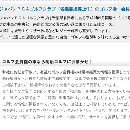
ジャパンＰＧＡゴルフクラブ（名義書換停止中）のゴルフ場・会員
ジャパンＰＧＡゴルフクラブは千葉県君津市にある平成7年9月開場のゴルフ
房総半島の中央部、南房総国定公園の深い緑に囲まれた丘陵コース。
近隣には鹿野山やマザー牧場などレジャー施設も充実しています。
ゴルフに適した温暖な気候と豊かな自然、ゴルフの醍醐味を味わえる全18ホール。
弊社にお任せ下さい。有益なゴルフ会員権の相場や売買の情報を提供しま
基礎知識からお役立ち情報まで満載です！ ゴルフ会員権に関することなら
ご相談下さい。 相場情報やおすすめ物件などは毎日更新しています。
また様々なご質問にお応えするための「掲示板」を利用される方も多くい
す。誰でも投稿できて、ご質問に出来る限りお応えしております。 お探し
に関する情報が掲載されていなくても、 当社までご相談していただければ
明を差し上げますので ぜひ一度お問い合わせ下さい。お待ちしております
ルフでは「信用」を第一にクオリティの高い商品、サービスを提供して参