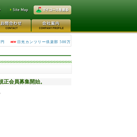
鴻巣カントリークラブ 70万円
万円
日光カンツリー倶楽部 500万
、新規正会員募集開始。
。