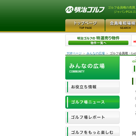
ゴルフ会員権の売買
ジャパンPGA
TOPページ
＞
みんなの広場
＞
ゴルフ会員権・Gol
関