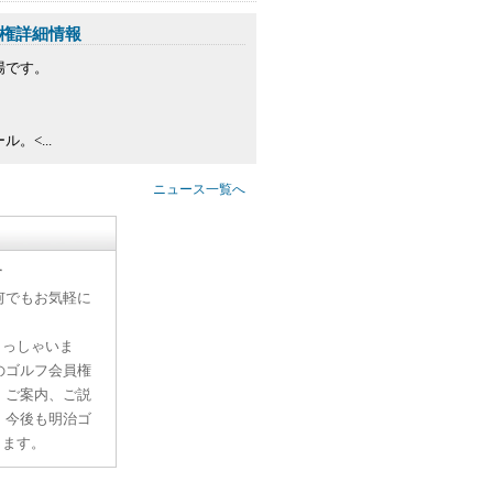
権詳細情報
場です。
<...
ニュース一覧へ
す
何でもお気軽に
らっしゃいま
のゴルフ会員権
、ご案内、ご説
。今後も明治ゴ
ります。