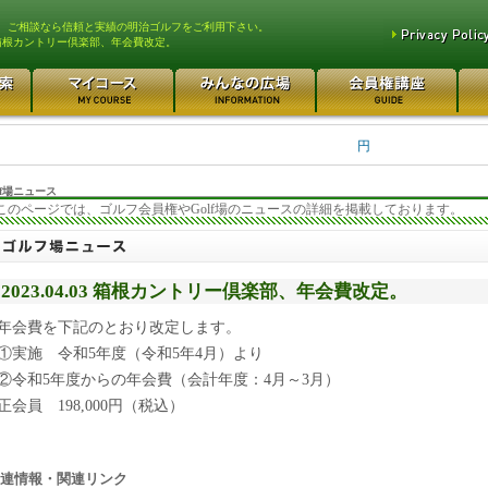
、ご相談なら信頼と実績の明治ゴルフをご利用下さい。
箱根カントリー倶楽部、年会費改定。
平塚富士見カントリークラ... 700万円
都留カントリー倶楽部 55
3400万円
さいたま梨花カントリーク... 20万円
日本カントリークラブ 170
円
f場ニュース
このページでは、ゴルフ会員権やGolf場のニュースの詳細を掲載しております。
2023.04.03 箱根カントリー倶楽部、年会費改定。
年会費を下記のとおり改定します。
①実施 令和5年度（令和5年4月）より
②令和5年度からの年会費（会計年度：4月～3月）
正会員 198,000円（税込）
連情報・関連リンク