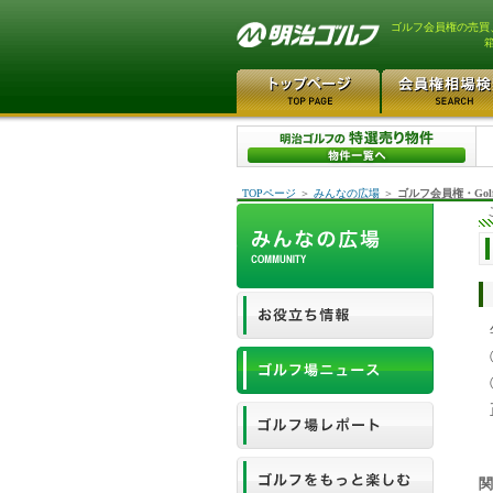
ゴルフ会員権の売買
TOPページ
＞
みんなの広場
＞
ゴルフ会員権・Gol
関