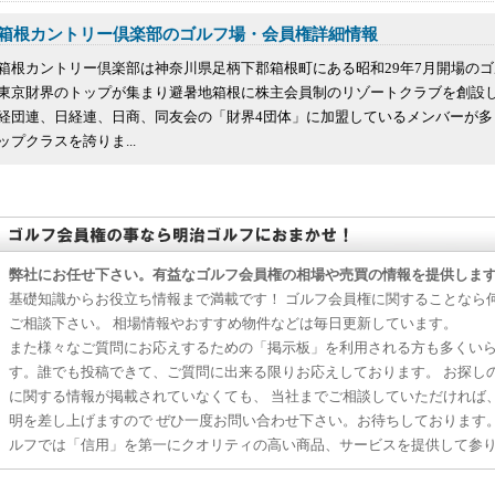
箱根カントリー倶楽部のゴルフ場・会員権詳細情報
箱根カントリー倶楽部は神奈川県足柄下郡箱根町にある昭和29年7月開場の
東京財界のトップが集まり避暑地箱根に株主会員制のリゾートクラブを創設
経団連、日経連、日商、同友会の「財界4団体」に加盟しているメンバーが多
ップクラスを誇りま...
弊社にお任せ下さい。有益なゴルフ会員権の相場や売買の情報を提供しま
基礎知識からお役立ち情報まで満載です！ ゴルフ会員権に関することなら
ご相談下さい。 相場情報やおすすめ物件などは毎日更新しています。
また様々なご質問にお応えするための「掲示板」を利用される方も多くい
す。誰でも投稿できて、ご質問に出来る限りお応えしております。 お探し
に関する情報が掲載されていなくても、 当社までご相談していただければ
明を差し上げますので ぜひ一度お問い合わせ下さい。お待ちしております
ルフでは「信用」を第一にクオリティの高い商品、サービスを提供して参