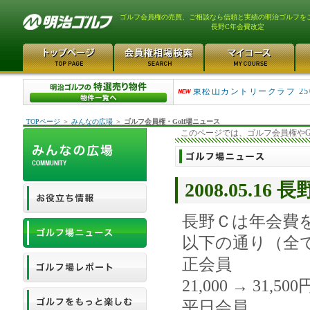
ゴルフ会員権の売買、ご相談なら信頼と実績の明治ゴルフを
長野C年会費改定
平塚富士見カントリークラ..
東松山カントリークラブ 25
TOPページ
＞
みんなの広場
＞
ゴルフ会員権・Golf場ニュース
このページでは、ゴルフ会員権やG
2008.05.1
長野Ｃは年会費
以下の通り（全
正会員
21,000 → 31,500
平日会員